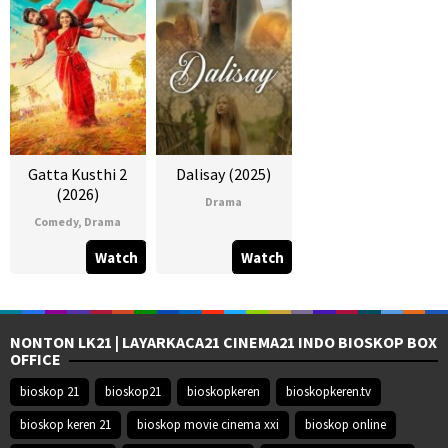
Gatta Kusthi 2
Dalisay (2025)
(2026)
Drama
Comedy
,
Drama
Watch
Watch
NONTON LK21 | LAYARKACA21 CINEMA21 INDO BIOSKOP BOX
OFFICE
bioskop 21
bioskop21
bioskopkeren
bioskopkeren.tv
bioskop keren 21
bioskop movie cinema xxi
bioskop online