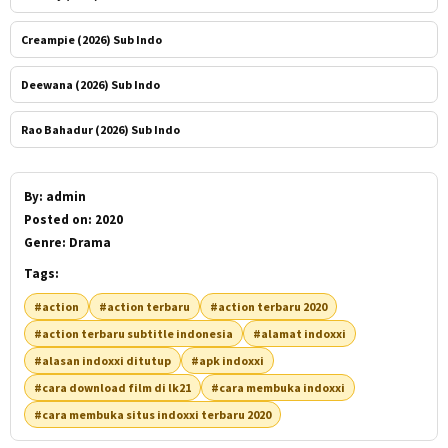
Creampie (2026) Sub Indo
Deewana (2026) Sub Indo
Rao Bahadur (2026) Sub Indo
By:
admin
Posted on:
2020
Genre:
Drama
Tags:
#action
#action terbaru
#action terbaru 2020
#action terbaru subtitle indonesia
#alamat indoxxi
#alasan indoxxi ditutup
#apk indoxxi
#cara download film di lk21
#cara membuka indoxxi
#cara membuka situs indoxxi terbaru 2020