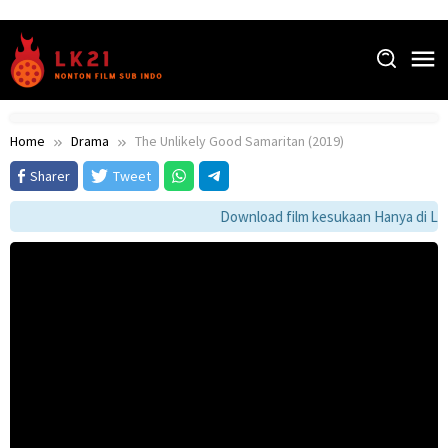
Skip
to
content
Home
Drama
The Unlikely Good Samaritan (2019)
Sharer
Tweet
Download film kesukaan Hanya di LK21 