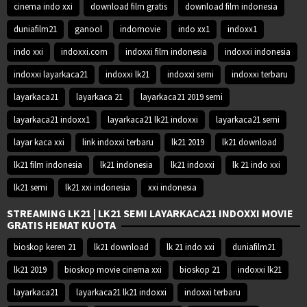
cinema indo xxi
download film gratis
download film indonesia
duniafilm21
ganool
indomovie
indo xx1
indoxx1
indo xxi
indoxxi.com
indoxxi film indonesia
indoxxi indonesia
indoxxi layarkaca21
indoxxi lk21
indoxxi semi
indoxxi terbaru
layarkaca21
layarkaca 21
layarkaca21 2019 semi
layarkaca21 indoxx1
layarkaca21 lk21 indoxxi
layarkaca21 semi
layar kaca xxi
link indoxxi terbaru
lk21 2019
lk21 download
lk21 film indonesia
lk21 indonesia
lk21 indoxxi
lk 21 indo xxi
lk21 semi
lk21 xxi indonesia
xxi indonesia
STREAMING LK21 | LK21 SEMI LAYARKACA21 INDOXXI MOVIE
GRATIS HEMAT KUOTA
bioskop keren 21
lk21 download
lk 21 indo xxi
duniafilm21
lk21 2019
bioskop movie cinema xxi
bioskop 21
indoxxi lk21
layarkaca21
layarkaca21 lk21 indoxxi
indoxxi terbaru