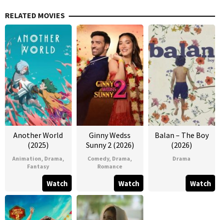
RELATED MOVIES
Another World
Ginny Wedss
Balan – The Boy
(2025)
Sunny 2 (2026)
(2026)
Animation
,
Drama
,
Comedy
,
Drama
,
Drama
Fantasy
Romance
Watch
Watch
Watch