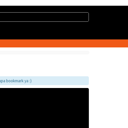
ookmark ya :)