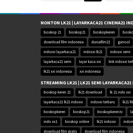
2025
NONTON LK21 | LAYARKACA21 CINEMA21 IN
bioskop 21
bioskop21
bioskopkeren
biosko
download film indonesia
duniafilm21
ganool
indoxxi layarkaca21
indoxxi lk21
indoxxi semi
layarkaca21 semi
layar kaca xxi
link indoxxi te
lk21 xxi indonesia
xxi indonesia
STREAMING LK21 | LK21 SEMI LAYARKACA21
bioskop keren 21
lk21 download
lk 21 indo xxi
layarkaca21 lk21 indoxxi
indoxxi terbaru
lk21 f
bioskopkeren
bioskop21
bioskopkeren.tv
l
indo xx1
bioskop online
lk21 indoxxi
indo
download film gratis
download film indonesia