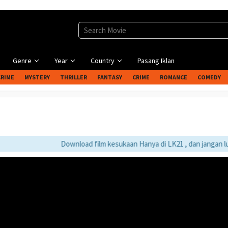
Genre
Year
Country
Pasang Iklan
CRIME
MYSTERY
THRILLER
FANTASY
CRIME
ROMANCE
COMEDY
Download film kesukaan Hanya di LK21 , dan jangan lupa b