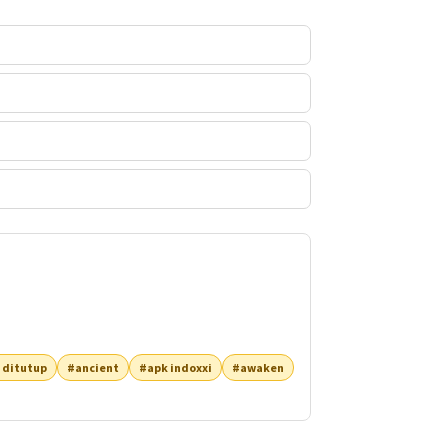
 ditutup
#ancient
#apk indoxxi
#awaken