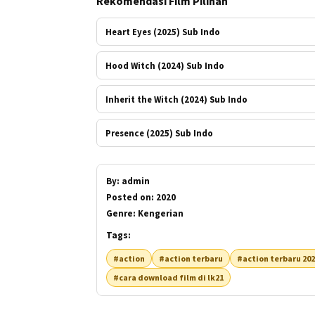
Rekomendasi Film Pilihan
Heart Eyes (2025) Sub Indo
Hood Witch (2024) Sub Indo
Inherit the Witch (2024) Sub Indo
Presence (2025) Sub Indo
By:
admin
Posted on:
2020
Genre:
Kengerian
Tags:
#action
#action terbaru
#action terbaru 20
#cara download film di lk21