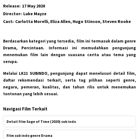
Release:
17 May 2020
Director:
Luke Mayze
Cast:
Carlotta Morelli
,
Eliza Allen
,
Hugo Stinson
,
Steven Rooke
Berdasarkan kategori yang tersedia, film ini termasuk dalam genre
Drama, Percintaan
. Informasi ini memudahkan pengunjung
menemukan film lain dengan suasana cerita atau tema yang
serupa.
Melalui
LK21 SUBINDO
, pengunjung dapat menelusuri detail film,
daftar rekomendasi terkait, serta tag pilihan seperti genre,
negara, pemeran, kualitas, dan tahun rilis untuk menemukan
tontonan yang lebih sesuai.
Navigasi Film Terkait
Detail film Sage of Time (2020) sub indo
Film sub indo genre Drama