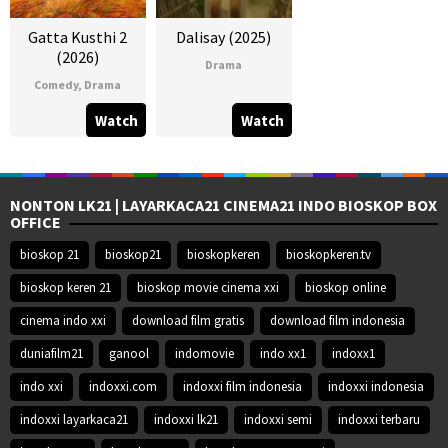
Gatta Kusthi 2
Dalisay (2025)
(2026)
Drama
Comedy
,
Drama
Watch
Watch
NONTON LK21 | LAYARKACA21 CINEMA21 INDO BIOSKOP BOX
OFFICE
bioskop 21
bioskop21
bioskopkeren
bioskopkeren.tv
bioskop keren 21
bioskop movie cinema xxi
bioskop online
cinema indo xxi
download film gratis
download film indonesia
duniafilm21
ganool
indomovie
indo xx1
indoxx1
indo xxi
indoxxi.com
indoxxi film indonesia
indoxxi indonesia
indoxxi layarkaca21
indoxxi lk21
indoxxi semi
indoxxi terbaru