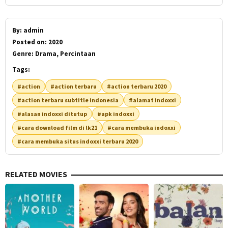
By:
admin
Posted on:
2020
Genre:
Drama, Percintaan
Tags:
#action
#action terbaru
#action terbaru 2020
#action terbaru subtitle indonesia
#alamat indoxxi
#alasan indoxxi ditutup
#apk indoxxi
#cara download film di lk21
#cara membuka indoxxi
#cara membuka situs indoxxi terbaru 2020
RELATED MOVIES