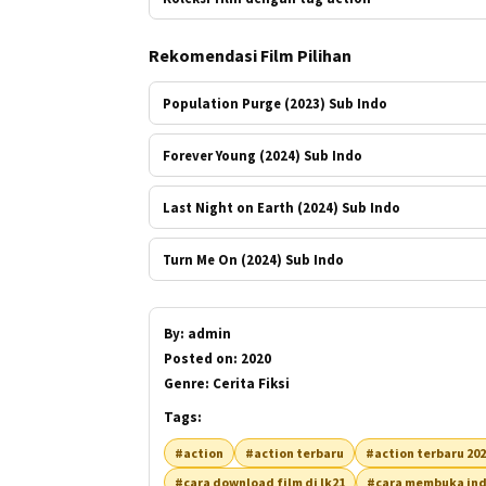
Rekomendasi Film Pilihan
Population Purge (2023) Sub Indo
Forever Young (2024) Sub Indo
Last Night on Earth (2024) Sub Indo
Turn Me On (2024) Sub Indo
By:
admin
Posted on:
2020
Genre:
Cerita Fiksi
Tags:
#action
#action terbaru
#action terbaru 20
#cara download film di lk21
#cara membuka ind