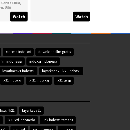
,
Cerita Fiksi
,
31
Marcos
ru
,
USA
May
Efron
Watch
Watch
2
ulius
2024
Feb
Onah
025
cinema indo xxi
download film gratis
film indonesia
indoxxi indonesia
layarkaca21 indoxx1
layarkaca21 lk21 indoxxi
lk21 indoxxi
lk 21 indo xxi
lk21 semi
doxxi lk21
layarkaca21
lk21 xxi indonesia
link indoxxi terbaru
oxx1
ganool
xxi indonesia
indo xxi