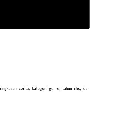
kasan cerita, kategori genre, tahun rilis, dan