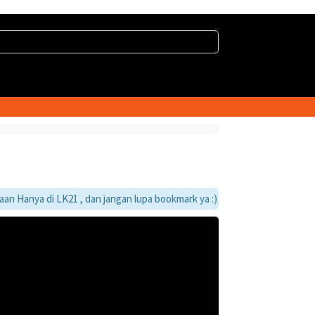
nya di LK21 , dan jangan lupa bookmark ya :)