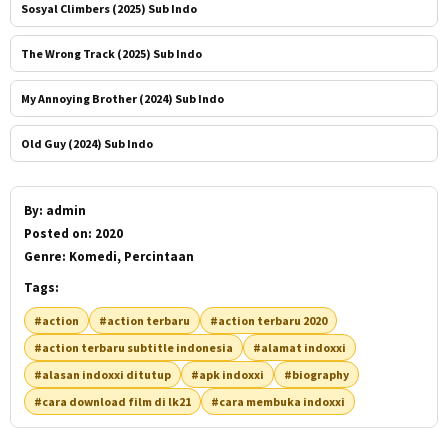
Sosyal Climbers (2025) Sub Indo
The Wrong Track (2025) Sub Indo
My Annoying Brother (2024) Sub Indo
Old Guy (2024) Sub Indo
By:
admin
Posted on:
2020
Genre:
Komedi, Percintaan
Tags:
#action
#action terbaru
#action terbaru 2020
#action terbaru subtitle indonesia
#alamat indoxxi
#alasan indoxxi ditutup
#apk indoxxi
#biography
#cara download film di lk21
#cara membuka indoxxi