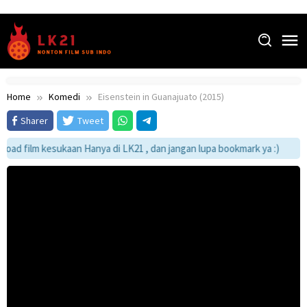
Skip
to
content
Home
Komedi
Eisenstein in Guanajuato (2015)
Sharer
Tweet
ad film kesukaan Hanya di LK21 , dan jangan lupa bookmark ya :)