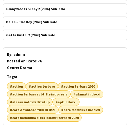
Ginny Wedss Sunny 2 (2026) Sub Indo
Balan – The Boy (2026) Sub Indo
Gatta Kusthi 2 (2026) Sub Indo
By:
admin
Posted on:
Rate:PG
Genre:
Drama
Tags:
#action
#action terbaru
#action terbaru 2020
#action terbaru subtitle indonesia
#alamat indoxxi
#alasan indoxxi ditutup
#apk indoxxi
#cara download film di lk21
#cara membuka indoxxi
#cara membuka situs indoxxi terbaru 2020