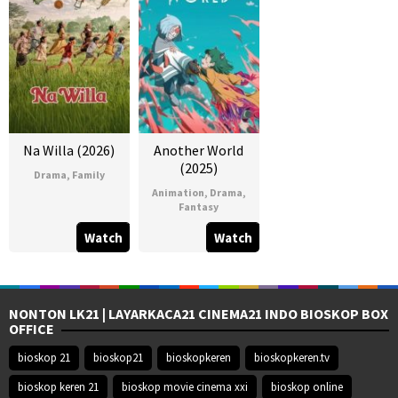
Na Willa (2026)
Another World
(2025)
Drama
,
Family
Animation
,
Drama
,
Fantasy
Watch
Watch
NONTON LK21 | LAYARKACA21 CINEMA21 INDO BIOSKOP BOX
OFFICE
bioskop 21
bioskop21
bioskopkeren
bioskopkeren.tv
bioskop keren 21
bioskop movie cinema xxi
bioskop online