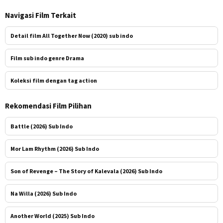
Navigasi Film Terkait
Detail film All Together Now (2020) sub indo
Film sub indo genre Drama
Koleksi film dengan tag action
Rekomendasi Film Pilihan
Battle (2026) Sub Indo
Mor Lam Rhythm (2026) Sub Indo
Son of Revenge – The Story of Kalevala (2026) Sub Indo
Na Willa (2026) Sub Indo
Another World (2025) Sub Indo