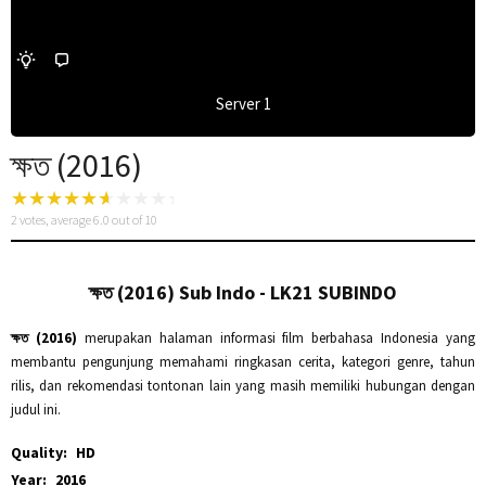
Server 1
ক্ষত (2016)
2
votes, average
6.0
out of 10
ক্ষত (2016) Sub Indo - LK21 SUBINDO
ক্ষত (2016)
merupakan halaman informasi film berbahasa Indonesia yang
membantu pengunjung memahami ringkasan cerita, kategori genre, tahun
rilis, dan rekomendasi tontonan lain yang masih memiliki hubungan dengan
judul ini.
Quality:
HD
Year:
2016