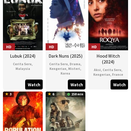
HD
HD
HD
Lubuk (2024)
Dark Nuns (2025)
Hood Witch
(2024)
Cerita Seru
,
Cerita Seru
,
Drama
,
Malaysia
Kengerian
,
Misteri
,
Aksi
,
Cerita Seru
,
Korea
Kengerian
,
France
18
Mark
24
권
15
Saïd
Jul
Lee
Watch
Watch
Watch
Jan
혁
May
Belktibia
2024
See
3
6
158 min
2025
재
2024
Teck