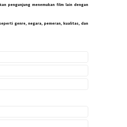
hkan pengunjung menemukan film lain dengan
 seperti genre, negara, pemeran, kualitas, dan