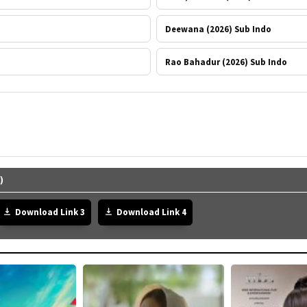
Deewana (2026) Sub Indo
Rao Bahadur (2026) Sub Indo
)
Download Link 3
Download Link 4