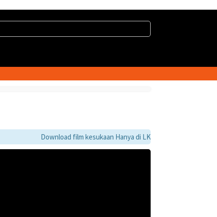
Download film kesukaan Hanya di LK21 , dan jangan lupa bookmar