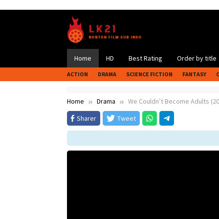
Skip
to
content
Home
HD
Best Rating
Order by title
ACTION
DRAMA
SCIENCE FICTION
FANTASY
Home
Drama
We Couldn’t Become Adults (20
Sharer
Tweet