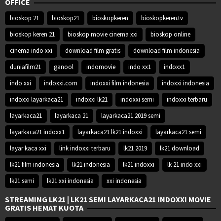
OFFICE
bioskop 21
bioskop21
bioskopkeren
bioskopkeren.tv
bioskop keren 21
bioskop movie cinema xxi
bioskop online
cinema indo xxi
download film gratis
download film indonesia
duniafilm21
ganool
indomovie
indo xx1
indoxx1
indo xxi
indoxxi.com
indoxxi film indonesia
indoxxi indonesia
indoxxi layarkaca21
indoxxi lk21
indoxxi semi
indoxxi terbaru
layarkaca21
layarkaca 21
layarkaca21 2019 semi
layarkaca21 indoxx1
layarkaca21 lk21 indoxxi
layarkaca21 semi
layar kaca xxi
link indoxxi terbaru
lk21 2019
lk21 download
lk21 film indonesia
lk21 indonesia
lk21 indoxxi
lk 21 indo xxi
lk21 semi
lk21 xxi indonesia
xxi indonesia
STREAMING LK21 | LK21 SEMI LAYARKACA21 INDOXXI MOVIE
GRATIS HEMAT KUOTA