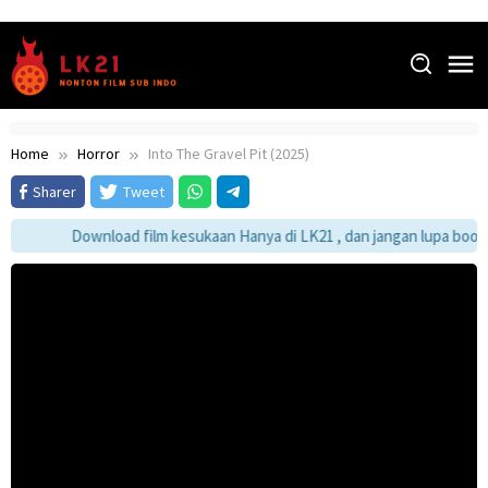
Skip
to
content
Home
Horror
Into The Gravel Pit (2025)
Sharer
Tweet
Download film kesukaan Hanya di LK21 , dan jangan lupa bookma