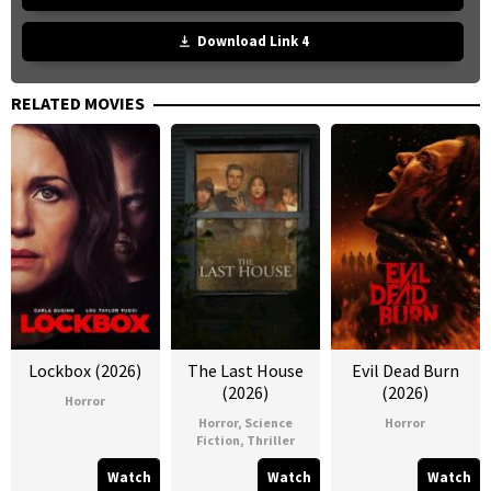
Download Link 4
RELATED MOVIES
Lockbox (2026)
The Last House
Evil Dead Burn
(2026)
(2026)
Horror
Horror
,
Science
Horror
Fiction
,
Thriller
Watch
Watch
Watch