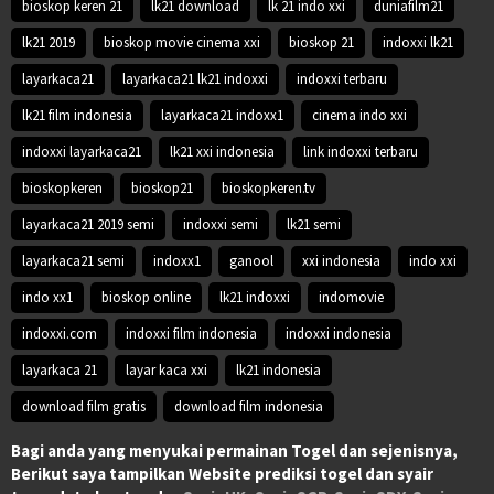
bioskop keren 21
lk21 download
lk 21 indo xxi
duniafilm21
lk21 2019
bioskop movie cinema xxi
bioskop 21
indoxxi lk21
layarkaca21
layarkaca21 lk21 indoxxi
indoxxi terbaru
lk21 film indonesia
layarkaca21 indoxx1
cinema indo xxi
indoxxi layarkaca21
lk21 xxi indonesia
link indoxxi terbaru
bioskopkeren
bioskop21
bioskopkeren.tv
layarkaca21 2019 semi
indoxxi semi
lk21 semi
layarkaca21 semi
indoxx1
ganool
xxi indonesia
indo xxi
indo xx1
bioskop online
lk21 indoxxi
indomovie
indoxxi.com
indoxxi film indonesia
indoxxi indonesia
layarkaca 21
layar kaca xxi
lk21 indonesia
download film gratis
download film indonesia
Bagi anda yang menyukai permainan Togel dan sejenisnya,
Berikut saya tampilkan Website prediksi togel dan syair