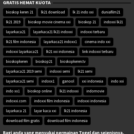
GRATIS HEMAT KUOTA
bioskop keren 21
lk21 download
lk 21 indo xxi
duniafilm21
lk21 2019
bioskop movie cinema xxi
bioskop 21
indoxxi lk21
layarkaca21
layarkaca21 lk21 indoxxi
indoxxi terbaru
lk21 film indonesia
layarkaca21 indoxx1
cinema indo xxi
indoxxi layarkaca21
lk21 xxi indonesia
link indoxxi terbaru
bioskopkeren
bioskop21
bioskopkeren.tv
layarkaca21 2019 semi
indoxxi semi
lk21 semi
layarkaca21 semi
indoxx1
ganool
xxi indonesia
indo xxi
indo xx1
bioskop online
lk21 indoxxi
indomovie
indoxxi.com
indoxxi film indonesia
indoxxi indonesia
layarkaca 21
layar kaca xxi
lk21 indonesia
download film gratis
download film indonesia
Bagi anda yang menyukai permainan Togel dan sejenisnya,