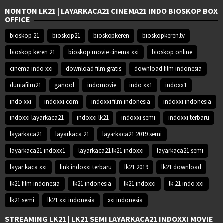
NONTON LK21 | LAYARKACA21 CINEMA21 INDO BIOSKOP BOX
OFFICE
bioskop 21
bioskop21
bioskopkeren
bioskopkeren.tv
bioskop keren 21
bioskop movie cinema xxi
bioskop online
cinema indo xxi
download film gratis
download film indonesia
duniafilm21
ganool
indomovie
indo xx1
indoxx1
indo xxi
indoxxi.com
indoxxi film indonesia
indoxxi indonesia
indoxxi layarkaca21
indoxxi lk21
indoxxi semi
indoxxi terbaru
layarkaca21
layarkaca 21
layarkaca21 2019 semi
layarkaca21 indoxx1
layarkaca21 lk21 indoxxi
layarkaca21 semi
layar kaca xxi
link indoxxi terbaru
lk21 2019
lk21 download
lk21 film indonesia
lk21 indonesia
lk21 indoxxi
lk 21 indo xxi
lk21 semi
lk21 xxi indonesia
xxi indonesia
STREAMING LK21 | LK21 SEMI LAYARKACA21 INDOXXI MOVIE