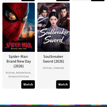
Spider-Man:
Soulbreaker
Brand New Day
Sword (2026)
(2026)
Action
,
Comedy
Action
,
Adventure
,
Science Fiction
Watch
Watch