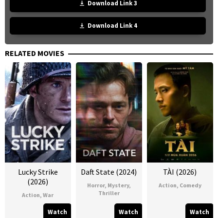
Download Link 3
Download Link 4
RELATED MOVIES
Lucky Strike
Daft State (2024)
TÀI (2026)
(2026)
Horror
,
Mystery
,
Action
,
Comedy
Thriller
Action
,
War
Watch
Watch
Watch